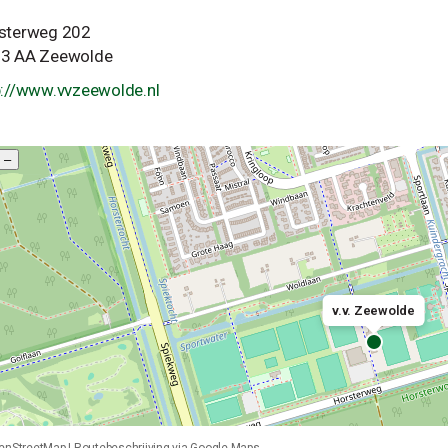
sterweg 202
3 AA Zeewolde
p://www.vvzeewolde.nl
–
v.v. Zeewolde
enStreetMap
|
Routebeschrijving via Google Maps