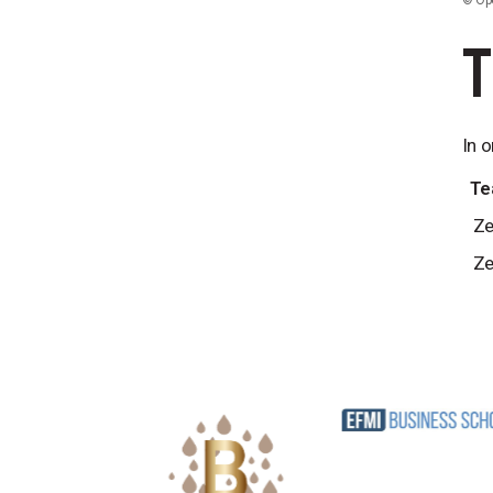
In 
Te
Ze
Ze