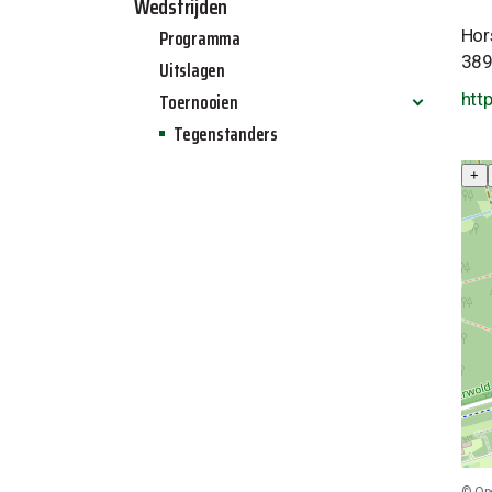
Wedstrijden
Programma
Hor
389
Uitslagen
Toernooien
htt
Tegenstanders
Allinq jeugdtoernooi 2024
Allinq zaalvoetbal toernooi 2025
+
Allinq Wintertoernooi 2025
©
Op