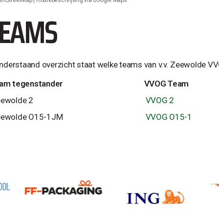
TEAMS
onderstaand overzicht staat welke teams van v.v. Zeewolde 
am tegenstander
VVOG Team
ewolde 2
VVOG 2
ewolde O15-1JM
VVOG O15-1