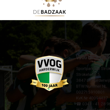
VVOG Harderwijk
Sportpark 'De Strok
Strokelweg 5
3847 LR Harderwij
BTW Nummer NL
002715910B01
KvK Nr 40094437
☎︎ 0341 - 41 28 9
✉︎
Contactformulie