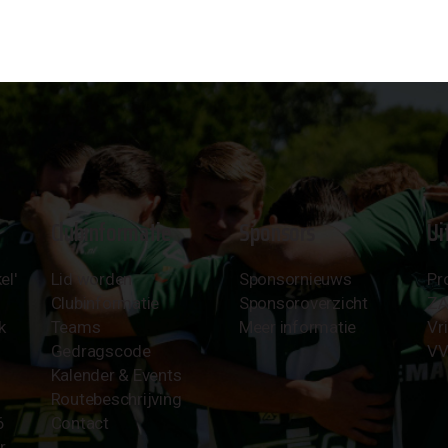
Clubinformatie
Sponsors
Ui
el'
Lid worden
Sponsornieuws
Pr
Clubinformatie
Sponsoroverzicht
Z
k
Teams
Meer informatie
Vri
Gedragscode
VV
Kalender & Events
Routebeschrijving
6
Contact
r