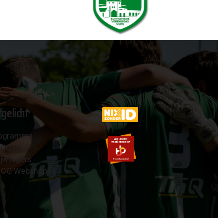
tgelicht
ogramma
AVO
jwilligers
OG Webshop