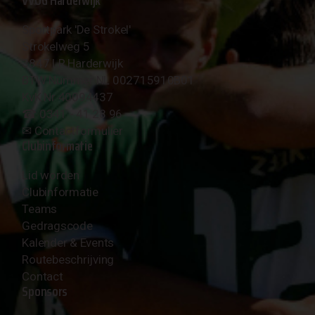
Sportpark 'De Strokel'
Strokelweg 5
3847 LR Harderwijk
BTW Nummer NL 002715910B01
KvK Nr 40094437
☎︎ 0341 - 41 28 96
✉︎
Contactformulier
Clubinformatie
Lid worden
Clubinformatie
Teams
Gedragscode
Kalender & Events
Routebeschrijving
Contact
Sponsors