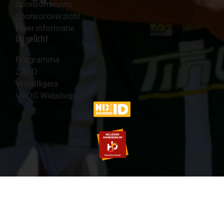
Sponsornieuws
Sponsoroverzicht
Meer informatie
Uitgelicht
Programma
ZAVO
Vrijwilligers
VVOG Webshop