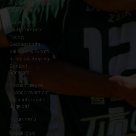
✉︎
Contactformulier
Clubinformatie
Lid worden
Clubinformatie
Teams
Gedragscode
Kalender & Events
Routebeschrijving
Contact
Sponsors
Sponsornieuws
Sponsoroverzicht
Meer informatie
Uitgelicht
Programma
ZAVO
Vrijwilligers