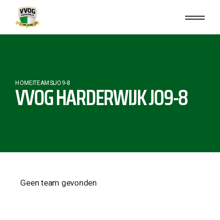
HOME
TEAMS
JO9-8
VVOG HARDERWIJK JO9-8
Geen team gevonden