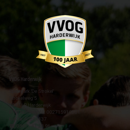
VVOG Harderwijk
Sportpark 'De Strokel'
Strokelweg 5
3847 LR Harderwijk
BTW Nummer NL 002715910B01
KvK Nr 40094437
☎︎ 0341 - 41 28 96