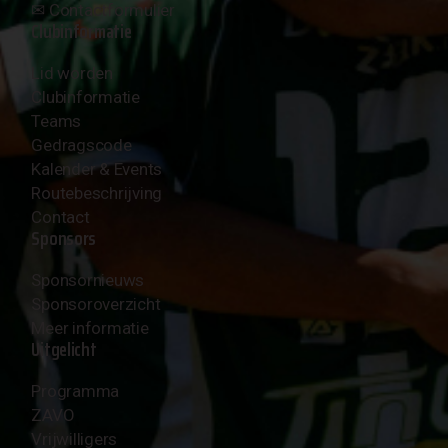
✉︎
Contactformulier
Clubinformatie
Lid worden
Clubinformatie
Teams
Gedragscode
Kalender & Events
Routebeschrijving
Contact
Sponsors
Sponsornieuws
Sponsoroverzicht
Meer informatie
Uitgelicht
Programma
ZAVO
Vrijwilligers