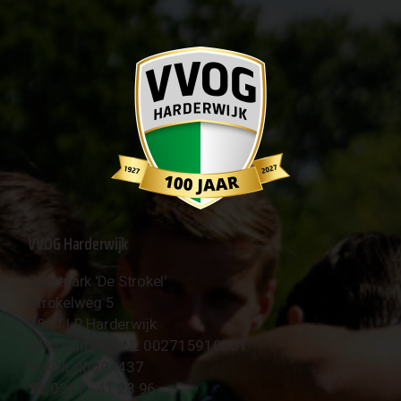
VVOG Harderwijk
Sportpark 'De Strokel'
Strokelweg 5
3847 LR Harderwijk
BTW Nummer NL 002715910B01
KvK Nr 40094437
☎︎ 0341 - 41 28 96