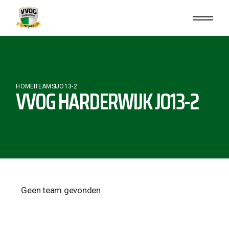
HOME
TEAMS
JO13-2
VVOG HARDERWIJK JO13-2
Geen team gevonden