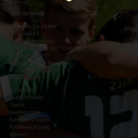
VVOG Harderwijk
Sportpark 'De Strokel'
Strokelweg 5
3847 LR Harderwijk
BTW Nummer NL 002715910B01
KvK Nr 40094437
☎︎ 0341 - 41 28 96
✉︎
Contactformulier
Clubinformatie
Lid worden
Clubinformatie
Teams
Gedragscode
Kalender & Events
Routebeschrijving
Contact