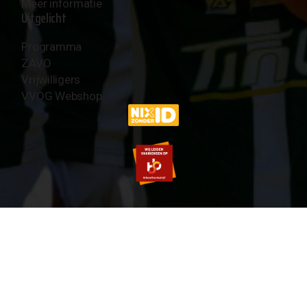
Meer informatie
Uitgelicht
Programma
ZAVO
Vrijwilligers
VVOG Webshop