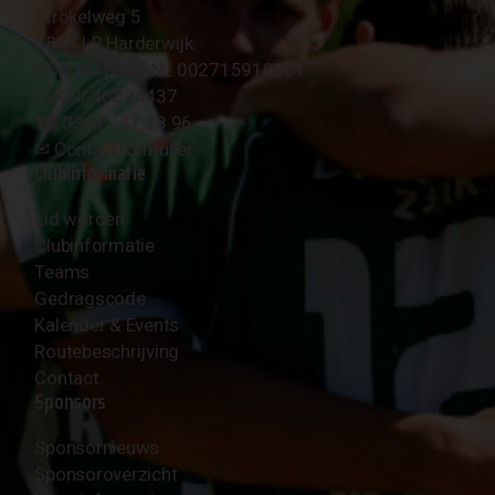
Strokelweg 5
3847 LR Harderwijk
BTW Nummer NL 002715910B01
KvK Nr 40094437
☎︎ 0341 - 41 28 96
✉︎
Contactformulier
Clubinformatie
Lid worden
Clubinformatie
Teams
Gedragscode
Kalender & Events
Routebeschrijving
Contact
Sponsors
Sponsornieuws
Sponsoroverzicht