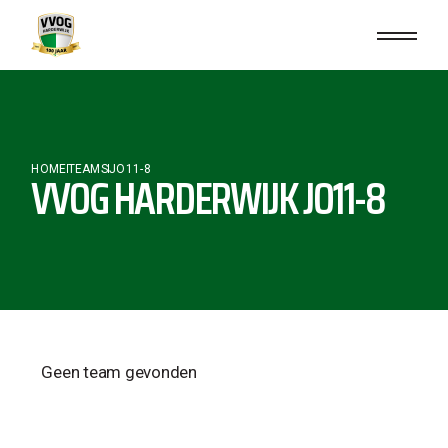
HOME
TEAMS
JO11-8
VVOG HARDERWIJK JO11-8
Geen team gevonden