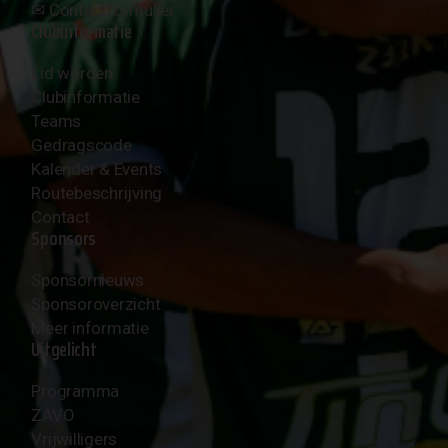
✉︎
Contactformulier
Clubinformatie
Lid worden
Clubinformatie
Teams
Gedragscode
Kalender & Events
Routebeschrijving
Contact
Sponsors
Sponsornieuws
Sponsoroverzicht
Meer informatie
Uitgelicht
Programma
ZAVO
Vrijwilligers