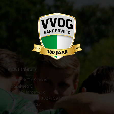
VVOG Harderwijk
Sportpark 'De Strokel'
Strokelweg 5
3847 LR Harderwijk
BTW Nummer NL 002715910B01
KvK Nr 40094437
☎︎ 0341 - 41 28 96