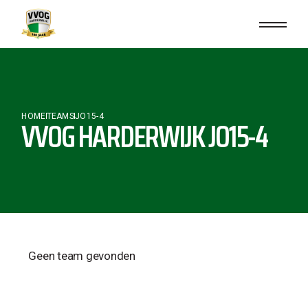
HOME
TEAMS
JO15-4
VVOG HARDERWIJK JO15-4
Geen team gevonden