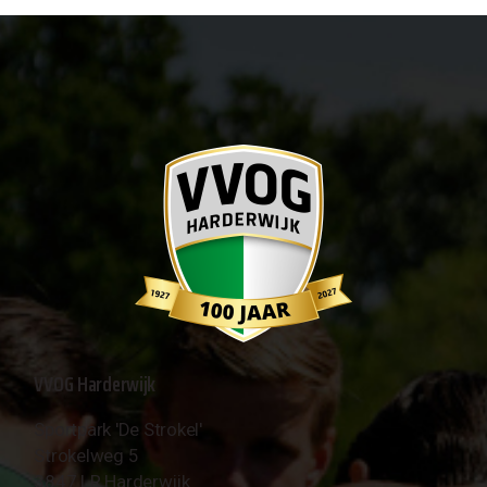
VVOG Harderwijk
Sportpark 'De Strokel'
Strokelweg 5
3847 LR Harderwijk