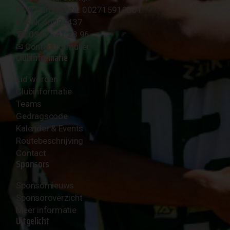
BTW Nummer NL 002715910B01
KvK Nr 40094437
☎︎ 0341 - 41 28 96
✉︎
Contactformulier
Clubinformatie
Lid worden
Clubinformatie
Teams
Gedragscode
Kalender & Events
Routebeschrijving
Contact
Sponsors
Sponsornieuws
Sponsoroverzicht
Meer informatie
Uitgelicht