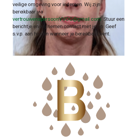
veilige omgeving voor iedereen. Wij zijn
bereikbaar via
vertrouwenspersoonVVOG@gmail.com
. Stuur een
berichtje en wij nemen contact met je op. Geef
s.v.p. aan hoe en wanneer je bereikbaar bent.
PRAKTIJKONDERSTEUNER
Jolanda van Tol