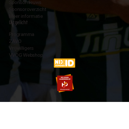
Sponsornieuws
Sponsoroverzicht
Meer informatie
Uitgelicht
Programma
ZAVO
Vrijwilligers
VVOG Webshop