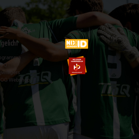
tgelicht
ogramma
AVO
jwilligers
OG Webshop