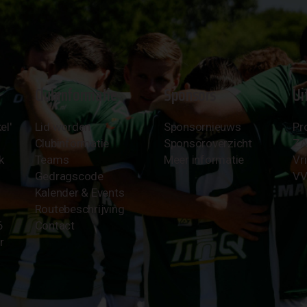
Clubinformatie
Sponsors
Ui
el'
Lid worden
Sponsornieuws
Pr
Clubinformatie
Sponsoroverzicht
Z
k
Teams
Meer informatie
Vri
Gedragscode
VV
Kalender & Events
Routebeschrijving
6
Contact
r