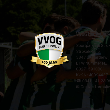
VVOG Harderwijk
Sportpark 'De Strok
Strokelweg 5
3847 LR Harderwij
BTW Nummer NL
002715910B01
KvK Nr 40094437
☎︎ 0341 - 41 28 9
✉︎
Contactformulie