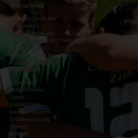
VVOG Harderwijk
Sportpark 'De Strokel'
Strokelweg 5
3847 LR Harderwijk
BTW Nummer NL 002715910B01
KvK Nr 40094437
☎︎ 0341 - 41 28 96
✉︎
Contactformulier
Clubinformatie
Lid worden
Clubinformatie
Teams
Gedragscode
Kalender & Events
Routebeschrijving
Contact
Sponsors