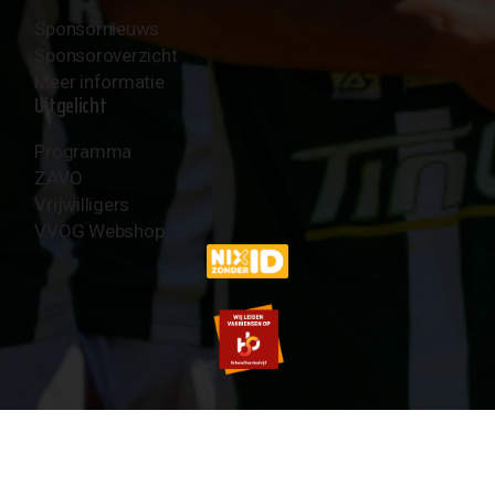
Sponsornieuws
Sponsoroverzicht
Meer informatie
Uitgelicht
Programma
ZAVO
Vrijwilligers
VVOG Webshop