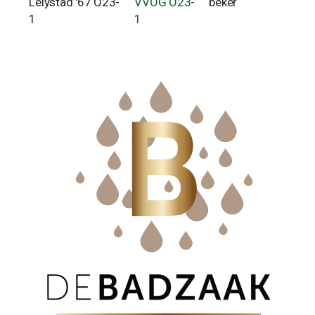
Lelystad '67 O23-
VVOG O23-
beker
1
1