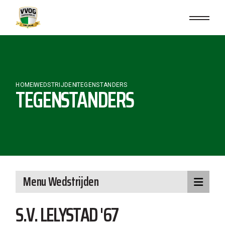
Skip
to
the
content
HOME
WEDSTRIJDEN
TEGENSTANDERS
TEGENSTANDERS
Menu Wedstrijden
S.V. LELYSTAD '67