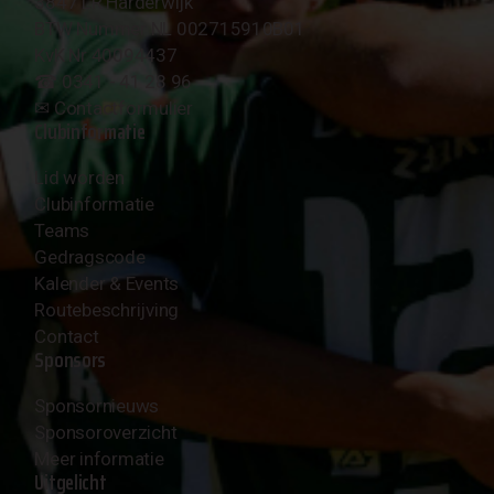
3847 LR Harderwijk
BTW Nummer NL 002715910B01
KvK Nr 40094437
☎︎ 0341 - 41 28 96
✉︎
Contactformulier
Clubinformatie
Lid worden
Clubinformatie
Teams
Gedragscode
Kalender & Events
Routebeschrijving
Contact
Sponsors
Sponsornieuws
Sponsoroverzicht
Meer informatie
Uitgelicht