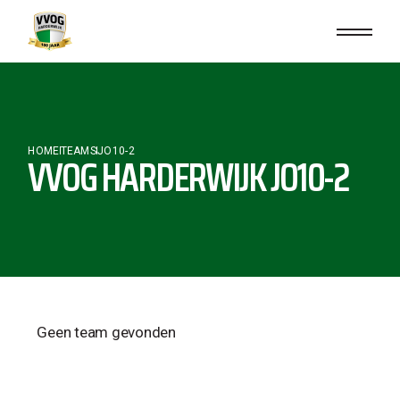
HOME
TEAMS
JO10-2
VVOG HARDERWIJK JO10-2
Geen team gevonden