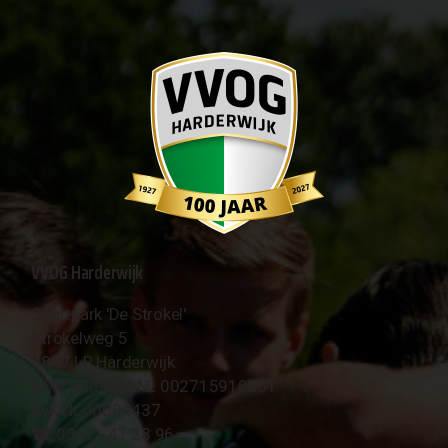
VVOG Harderwijk
Sportpark 'De Strokel'
Strokelweg 5
3847 LR Harderwijk
BTW Nummer NL 002715910B01
KvK Nr 40094437
☎︎ 0341 - 41 28 96