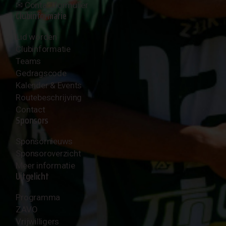
✉︎
Contactformulier
Clubinformatie
Lid worden
Clubinformatie
Teams
Gedragscode
Kalender & Events
Routebeschrijving
Contact
Sponsors
Sponsornieuws
Sponsoroverzicht
Meer informatie
Uitgelicht
Programma
ZAVO
Vrijwilligers