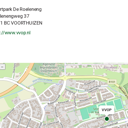
rtpark De Roeleneng
lenengweg 37
1 BC VOORTHUIZEN
p://www.vvop.nl
–
VVOP