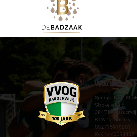
VVOG Harderwijk
Sportpark 'De Strok
Strokelweg 5
3847 LR Harderwij
BTW Nummer NL
002715910B01
KvK Nr 40094437