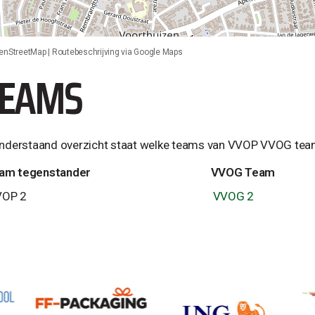
enStreetMap
|
Routebeschrijving via Google Maps
TEAMS
onderstaand overzicht staat welke teams van VVOP VVOG tea
am tegenstander
VVOG Team
VOP 2
VVOG 2