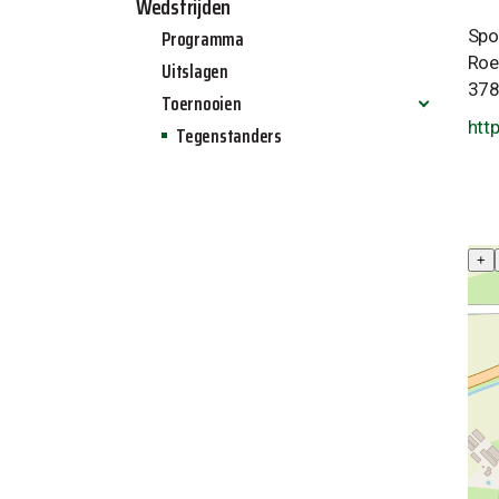
Wedstrijden
Programma
Spo
Roe
Uitslagen
378
Toernooien
htt
Tegenstanders
Allinq jeugdtoernooi 2024
Allinq zaalvoetbal toernooi 2025
Allinq Wintertoernooi 2025
+