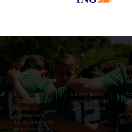
Clubinformatie
Sponsors
Ui
el'
Lid worden
Sponsornieuws
Pr
Clubinformatie
Sponsoroverzicht
Z
k
Teams
Meer informatie
Vri
Gedragscode
VV
Kalender & Events
Routebeschrijving