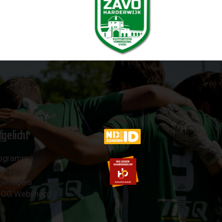
tgelicht
ogramma
AVO
jwilligers
OG Webshop