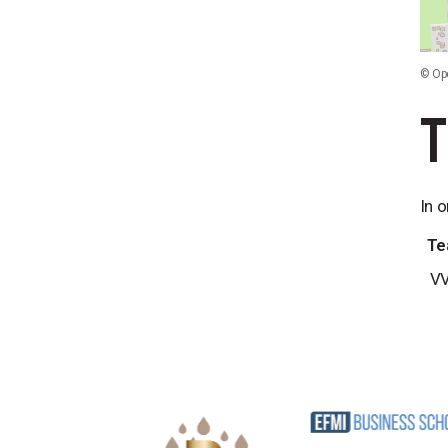
©
Op
In 
Te
V