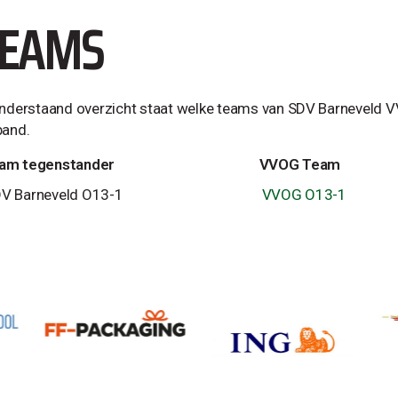
TEAMS
onderstaand overzicht staat welke teams van SDV Barneveld
band.
am tegenstander
VVOG Team
V Barneveld O13-1
VVOG O13-1