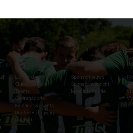
Clubinformatie
Sponsors
Ui
el'
Lid worden
Sponsornieuws
Pr
Clubinformatie
Sponsoroverzicht
Z
k
Teams
Meer informatie
Vri
Gedragscode
VV
Kalender & Events
Routebeschrijving
6
Contact
r