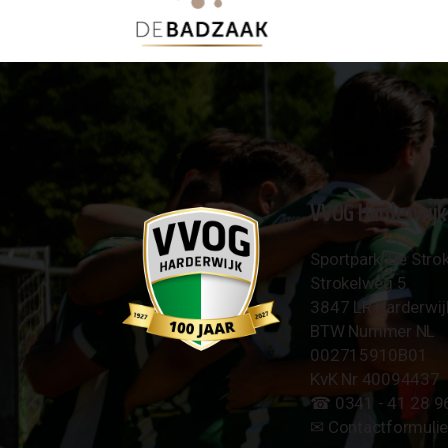
VVOG Harderwijk
Sportpark 'De Strok
Strokelweg 5
3847 LR Harderwij
BTW Nummer NL
002715910B01
KvK Nr 40094437
☎︎ 0341 - 41 28 9
✉︎
Contactformulie