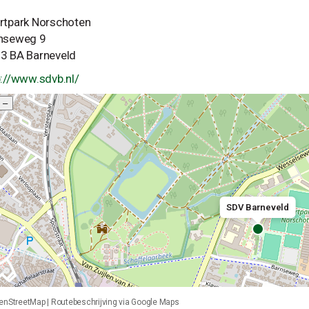
rtpark Norschoten
nseweg 9
3 BA Barneveld
p://www.sdvb.nl/
–
SDV Barneveld
enStreetMap
|
Routebeschrijving via Google Maps