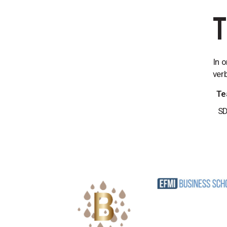
In 
ver
Te
SD