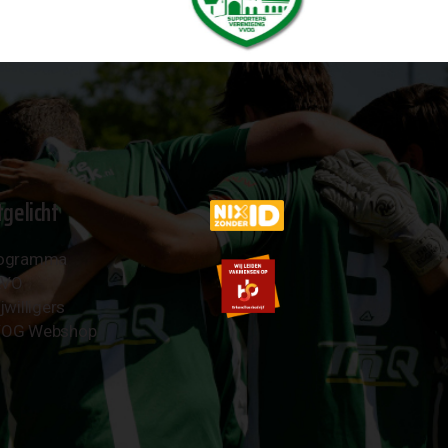
tgelicht
ogramma
AVO
jwilligers
OG Webshop