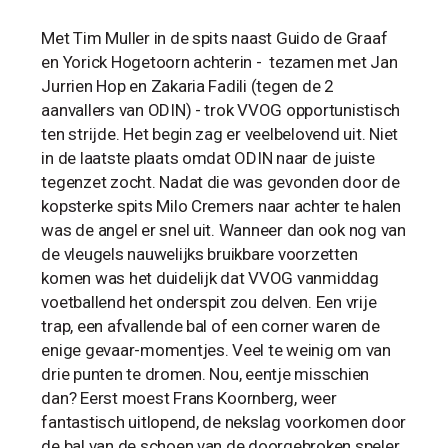
Met Tim Muller in de spits naast Guido de Graaf
en Yorick Hogetoorn achterin - tezamen met Jan
Jurrien Hop en Zakaria Fadili (tegen de 2
aanvallers van ODIN) - trok VVOG opportunistisch
ten strijde. Het begin zag er veelbelovend uit. Niet
in de laatste plaats omdat ODIN naar de juiste
tegenzet zocht. Nadat die was gevonden door de
kopsterke spits Milo Cremers naar achter te halen
was de angel er snel uit. Wanneer dan ook nog van
de vleugels nauwelijks bruikbare voorzetten
komen was het duidelijk dat VVOG vanmiddag
voetballend het onderspit zou delven. Een vrije
trap, een afvallende bal of een corner waren de
enige gevaar-momentjes. Veel te weinig om van
drie punten te dromen. Nou, eentje misschien
dan? Eerst moest Frans Koornberg, weer
fantastisch uitlopend, de nekslag voorkomen door
de bal van de schoen van de doorgebroken speler