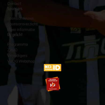
Contact
Sponsors
Sponsornieuws
Sponsoroverzicht
Meer informatie
Uitgelicht
Programma
ZAVO
Vrijwilligers
VVOG Webshop