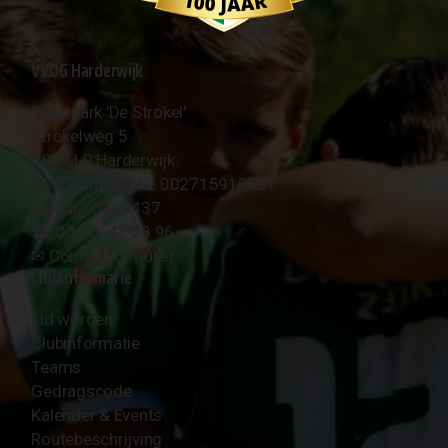
VVOG Harderwijk
Sportpark 'De Strokel'
Strokelweg 5
3847 LR Harderwijk
BTW Nummer NL 002715910B01
KvK Nr 40094437
☎︎ 0341 - 41 28 96
✉︎
Contactformulier
Clubinformatie
Lid worden
Clubinformatie
Teams
Gedragscode
Kalender & Events
Routebeschrijving