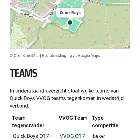
Quick Boys
©
OpenStreetMap
|
Routebeschrijving via Google Maps
TEAMS
In onderstaand overzicht staat welke teams van
Quick Boys VVOG teams tegenkomen in wedstrijd
verband.
Team
VVOG Team
Type
tegenstander
competitie
Quick Boys O17-
VVOG O17-
beker