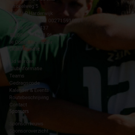
Strokelweg 5
3847 LR Harderwijk
BTW Nummer NL 002715910B01
KvK Nr 40094437
☎︎ 0341 - 41 28 96
✉︎
Contactformulier
Clubinformatie
Lid worden
Clubinformatie
Teams
Gedragscode
Kalender & Events
Routebeschrijving
Contact
Sponsors
Sponsornieuws
Sponsoroverzicht