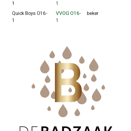
1
1
Quick Boys O16-
VVOG O16-
beker
1
1