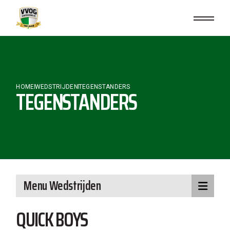
Skip
to
the
content
HOME
WEDSTRIJDEN
TEGENSTANDERS
TEGENSTANDERS
Menu Wedstrijden
QUICK BOYS