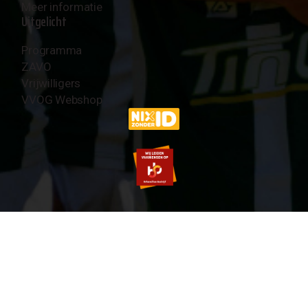
Meer informatie
Uitgelicht
Programma
ZAVO
Vrijwilligers
VVOG Webshop