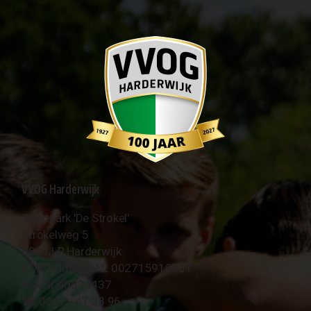
VVOG Harderwijk
Sportpark 'De Strokel'
Strokelweg 5
3847 LR Harderwijk
BTW Nummer NL 002715910B01
KvK Nr 40094437
☎︎ 0341 - 41 28 96