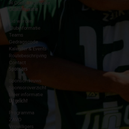
✉︎
Contactformulier
Clubinformatie
Lid worden
Clubinformatie
Teams
Gedragscode
Kalender & Events
Routebeschrijving
Contact
Sponsors
Sponsornieuws
Sponsoroverzicht
Meer informatie
Uitgelicht
Programma
ZAVO
Vrijwilligers