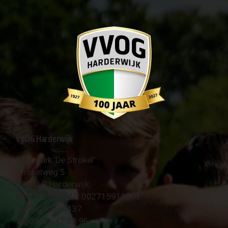
VVOG Harderwijk
Sportpark 'De Strokel'
Strokelweg 5
3847 LR Harderwijk
BTW Nummer NL 002715910B01
KvK Nr 40094437
☎︎ 0341 - 41 28 96