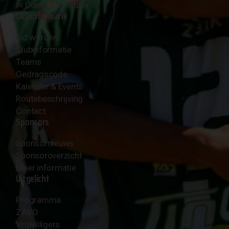
✉︎
Contactformulier
Clubinformatie
Lid worden
Clubinformatie
Teams
Gedragscode
Kalender & Events
Routebeschrijving
Contact
Sponsors
Sponsornieuws
Sponsoroverzicht
Meer informatie
Uitgelicht
Programma
ZAVO
Vrijwilligers