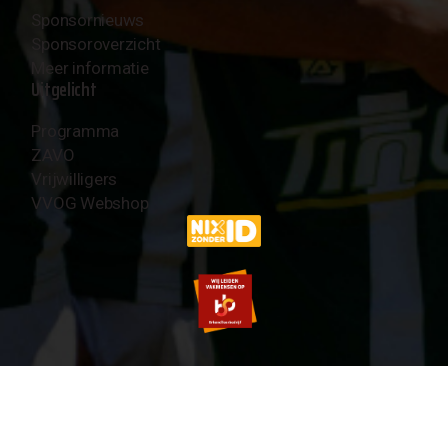
Sponsornieuws
Sponsoroverzicht
Meer informatie
Uitgelicht
Programma
ZAVO
Vrijwilligers
VVOG Webshop