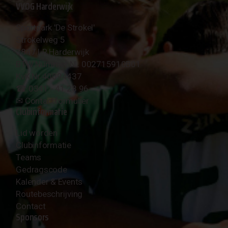
VVOG Harderwijk
Sportpark 'De Strokel'
Strokelweg 5
3847 LR Harderwijk
BTW Nummer NL 002715910B01
KvK Nr 40094437
☎︎ 0341 - 41 28 96
✉︎
Contactformulier
Clubinformatie
Lid worden
Clubinformatie
Teams
Gedragscode
Kalender & Events
Routebeschrijving
Contact
Sponsors