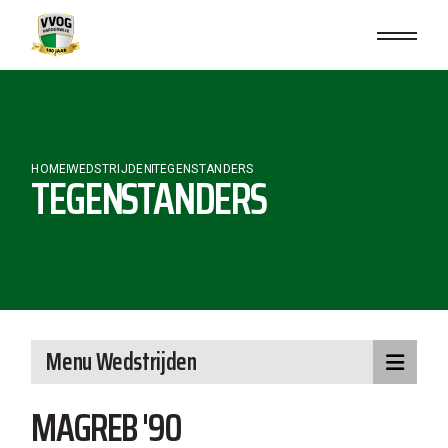
Skip
to
the
content
HOME
WEDSTRIJDEN
TEGENSTANDERS
TEGENSTANDERS
Menu Wedstrijden
MAGREB '90