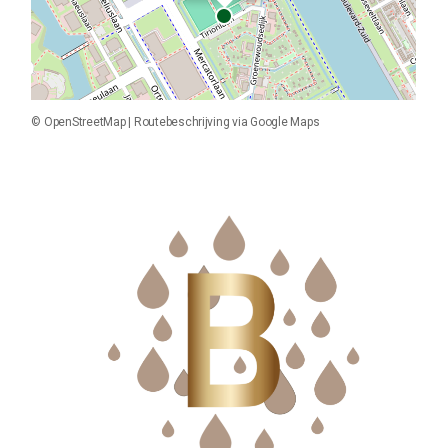
©
OpenStreetMap
|
Routebeschrijving via Google Maps