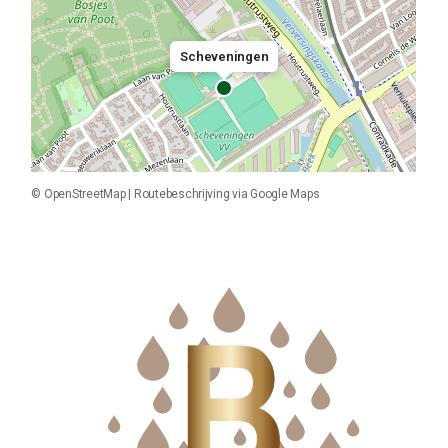
Scheveningen
©
OpenStreetMap
|
Routebeschrijving via Google Maps