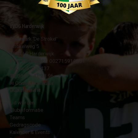
VVOG Harderwijk
Sportpark 'De Strokel'
Strokelweg 5
3847 LR Harderwijk
BTW Nummer NL 002715910B01
KvK Nr 40094437
☎︎ 0341 - 41 28 96
✉︎
Contactformulier
Clubinformatie
Lid worden
Clubinformatie
Teams
Gedragscode
Kalender & Events