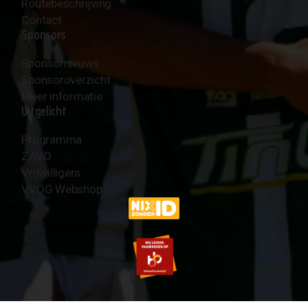
Routebeschrijving
Contact
Sponsors
Sponsornieuws
Sponsoroverzicht
Meer informatie
Uitgelicht
Programma
ZAVO
Vrijwilligers
VVOG Webshop