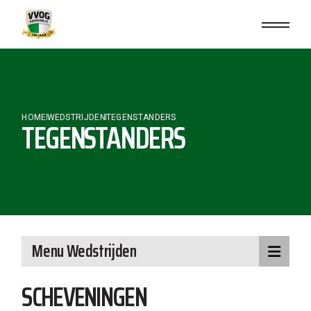
Skip
to
the
content
HOME
WEDSTRIJDEN
TEGENSTANDERS
TEGENSTANDERS
Menu Wedstrijden
SCHEVENINGEN