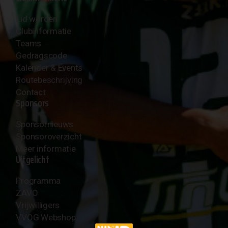
Lid worden
Clubinformatie
Teams
Gedragscode
Kalender & Events
Routebeschrijving
Contact
Sponsors
Sponsornieuws
Sponsoroverzicht
Meer informatie
Uitgelicht
Programma
ZAVO
Vrijwilligers
VVOG Webshop