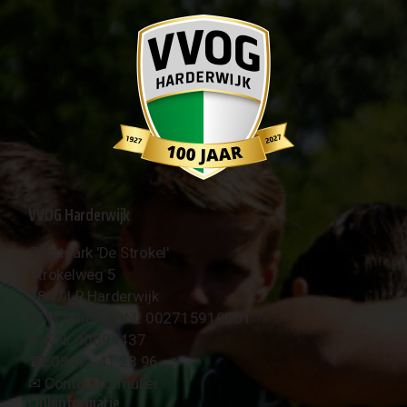
VVOG Harderwijk
Sportpark 'De Strokel'
Strokelweg 5
3847 LR Harderwijk
BTW Nummer NL 002715910B01
KvK Nr 40094437
☎︎ 0341 - 41 28 96
✉︎
Contactformulier
Clubinformatie