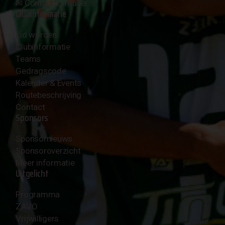
✉︎
Contactformulier
Clubinformatie
Lid worden
Clubinformatie
Teams
Gedragscode
Kalender & Events
Routebeschrijving
Contact
Sponsors
Sponsornieuws
Sponsoroverzicht
Meer informatie
Uitgelicht
Programma
ZAVO
Vrijwilligers