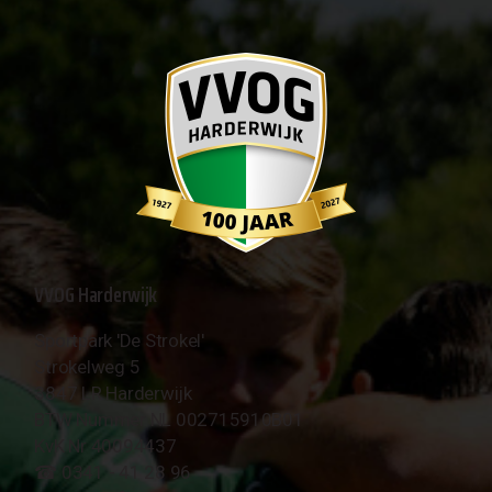
VVOG Harderwijk
Sportpark 'De Strokel'
Strokelweg 5
3847 LR Harderwijk
BTW Nummer NL 002715910B01
KvK Nr 40094437
☎︎ 0341 - 41 28 96