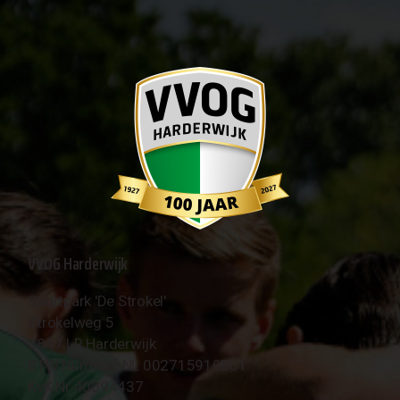
VVOG Harderwijk
Sportpark 'De Strokel'
Strokelweg 5
3847 LR Harderwijk
BTW Nummer NL 002715910B01
KvK Nr 40094437