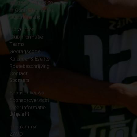
☎︎ 0341 - 41 28 96
✉︎
Contactformulier
Clubinformatie
Lid worden
Clubinformatie
Teams
Gedragscode
Kalender & Events
Routebeschrijving
Contact
Sponsors
Sponsornieuws
Sponsoroverzicht
Meer informatie
Uitgelicht
Programma
ZAVO