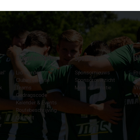
Clubinformatie
Sponsors
Ui
el'
Lid worden
Sponsornieuws
Pr
Clubinformatie
Sponsoroverzicht
Z
k
Teams
Meer informatie
Vri
Gedragscode
VV
Kalender & Events
Routebeschrijving
6
Contact
r