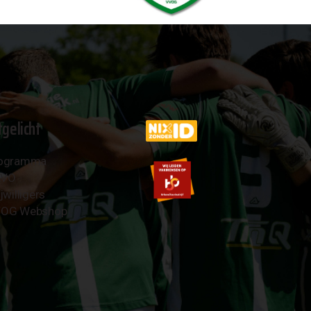
tgelicht
ogramma
AVO
jwilligers
OG Webshop