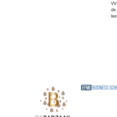
VVO
de 
laa