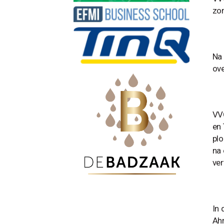
zon
Na 
ove
VVO
en 
plo
na 
ver
In 
Ahr