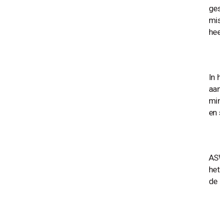
ges
mis
hee
In 
aan
min
en
ASW
het
de 