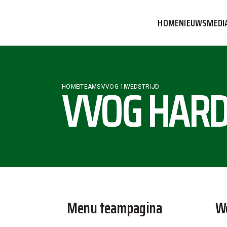
HOME
NIEUWS
MEDI
VVOG T
PERSBE
VVOG HARD
HOME
TEAMS
VVOG 1
WEDSTRIJD
COMMUN
Menu teampagina
We