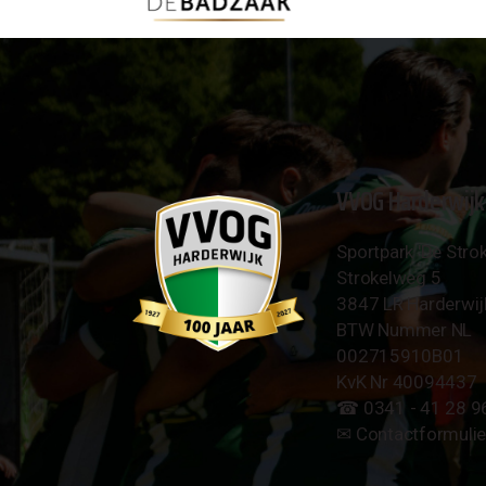
VVOG Harderwijk
Sportpark 'De Strok
Strokelweg 5
3847 LR Harderwij
BTW Nummer NL
002715910B01
KvK Nr 40094437
☎︎ 0341 - 41 28 9
✉︎
Contactformulie