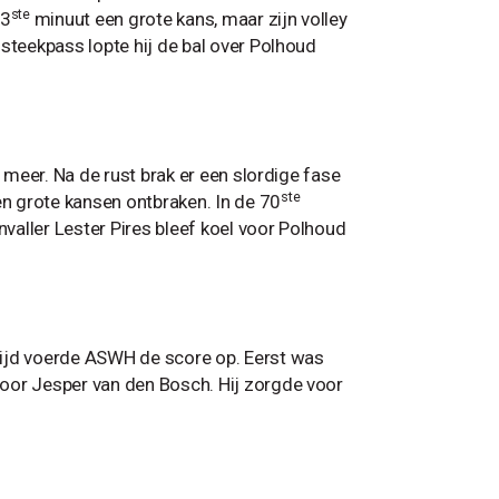
ste
23
minuut een grote kans, maar zijn volley
 steekpass lopte hij de bal over Polhoud
s meer. Na de rust brak er een slordige fase
ste
n grote kansen ontbraken. In de 70
valler Lester Pires bleef koel voor Polhoud
tijd voerde ASWH de score op. Eerst was
voor Jesper van den Bosch. Hij zorgde voor