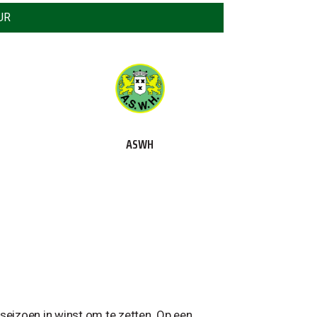
UR
ASWH
 seizoen in winst om te zetten. Op een