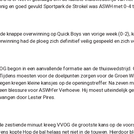
nig en goed gevuld Sportpark de Strokel was ASWH met 0-4 te
de knappe overwinning op Quick Boys van vorige week (0-2), k
rwinning had de ploeg zich definitief veilig gespeeld en zich v
G begon in een aanvallende formatie aan de thuiswedstrijd. C
Tijdens moesten voor de doelpunten zorgen voor de Groen Wi
egen kregen kleine kansjes op de openingstreffer. Na zeven mi
een blessure voor ASWH’er Verhoeve. Hij moest uiteindelijk ge
vangen door Lester Pires.
de zestiende minuut kreeg VVOG de grootste kans op de voor
ens kopte Hop de bal helaas net niet in de touwen. Hierdoor b