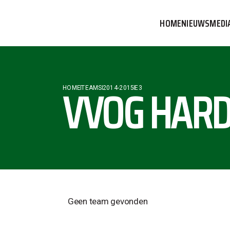
HOME
NIEUWS
MEDI
VVOG T
PERSBE
VVOG HARD
HOME
TEAMS
2014-2015
E3
COMMUN
Geen team gevonden