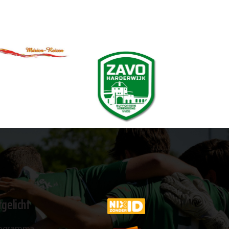
tgelicht
ogramma