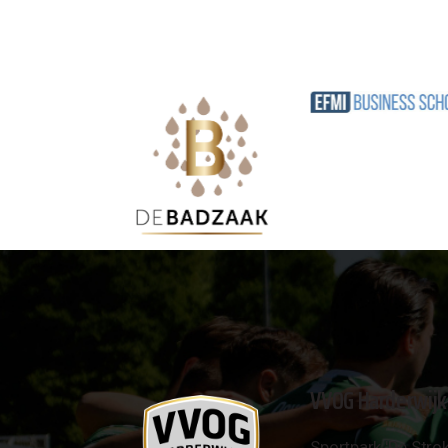
VVOG Harderwijk
Sportpark 'De Strok