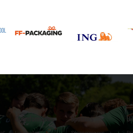
Clubinformatie
Sponsors
Ui
el'
Lid worden
Sponsornieuws
Pr