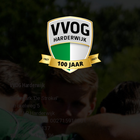
VVOG Harderwijk
Sportpark 'De Strokel'
Strokelweg 5
3847 LR Harderwijk
BTW Nummer NL 002715910B01
KvK Nr 40094437
☎︎ 0341 - 41 28 96