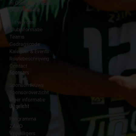
✉︎
Contactformulier
Clubinformatie
Lid worden
Clubinformatie
Teams
Gedragscode
Kalender & Events
Routebeschrijving
Contact
Sponsors
Sponsornieuws
Sponsoroverzicht
Meer informatie
Uitgelicht
Programma
ZAVO
Vrijwilligers