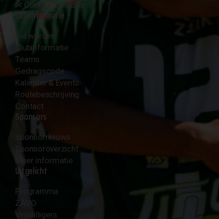
✉︎
Contactformulier
Clubinformatie
Lid worden
Clubinformatie
Teams
Gedragscode
Kalender & Events
Routebeschrijving
Contact
Sponsors
Sponsornieuws
Sponsoroverzicht
Meer informatie
Uitgelicht
Programma
ZAVO
Vrijwilligers