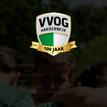
VVOG Harderwijk
Sportpark 'De Strokel'
Strokelweg 5
3847 LR Harderwijk
BTW Nummer NL 002715910B01
KvK Nr 40094437
☎︎ 0341 - 41 28 96