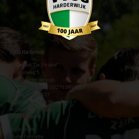
VVOG Harderwijk
Sportpark 'De Strokel'
Strokelweg 5
3847 LR Harderwijk
BTW Nummer NL 002715910B01
KvK Nr 40094437
☎︎ 0341 - 41 28 96
✉︎
Contactformulier
Clubinformatie
Lid worden
Clubinformatie