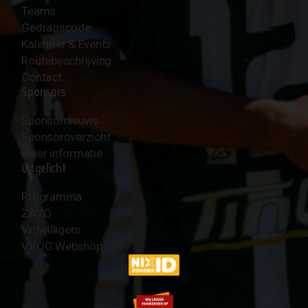
Teams
Gedragscode
Kalender & Events
Routebeschrijving
Contact
Sponsors
Sponsornieuws
Sponsoroverzicht
Meer informatie
Uitgelicht
Programma
ZAVO
Vrijwilligers
VVOG Webshop