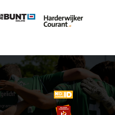
tgelicht
ogramma
AVO