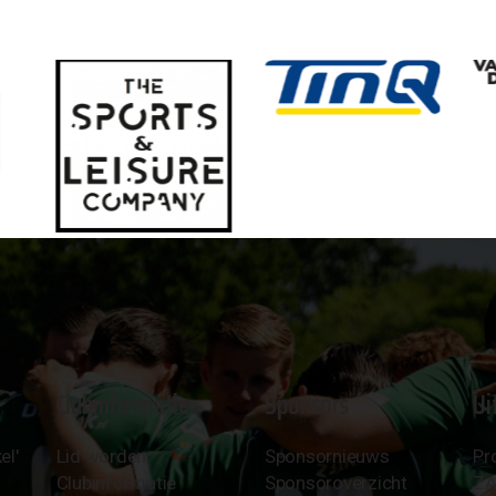
Clubinformatie
Sponsors
Ui
el'
Lid worden
Sponsornieuws
Pr
Clubinformatie
Sponsoroverzicht
Z