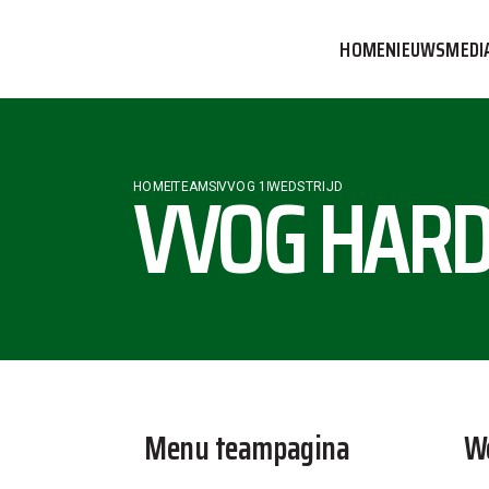
HOME
NIEUWS
MEDI
VVOG T
PERSBE
VVOG HARD
HOME
TEAMS
VVOG 1
WEDSTRIJD
COMMUN
Menu teampagina
We