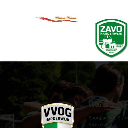
VVOG Harderwijk
Sportpark 'De Strok
Strokelweg 5