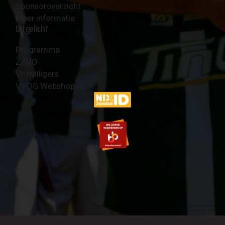
Sponsoroverzicht
Meer informatie
Uitgelicht
Programma
ZAVO
Vrijwilligers
VVOG Webshop