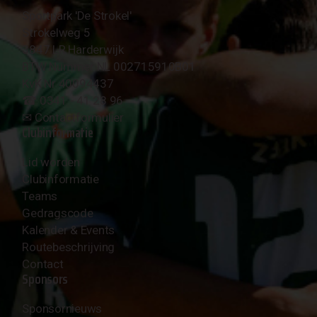
Sportpark 'De Strokel'
Strokelweg 5
3847 LR Harderwijk
BTW Nummer NL 002715910B01
KvK Nr 40094437
☎︎ 0341 - 41 28 96
✉︎
Contactformulier
Clubinformatie
Lid worden
Clubinformatie
Teams
Gedragscode
Kalender & Events
Routebeschrijving
Contact
Sponsors
Sponsornieuws