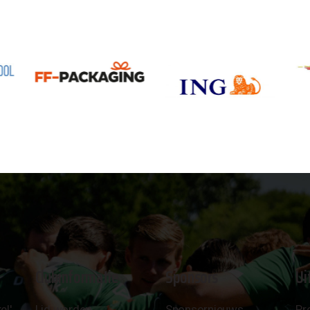
Clubinformatie
Sponsors
Ui
el'
Lid worden
Sponsornieuws
Pr