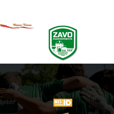
tgelicht
ogramma