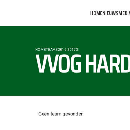
HOME
NIEUWS
MEDI
VVOG T
PERSBE
VVOG HARD
HOME
TEAMS
2016-2017
3
COMMUN
Geen team gevonden