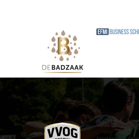
VVOG Harderwijk
Sportpark 'De Strok