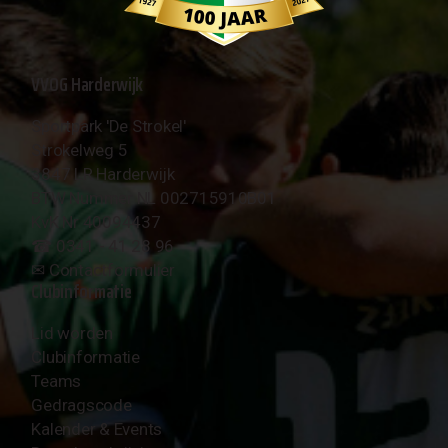
VVOG Harderwijk
Sportpark 'De Strokel'
Strokelweg 5
3847 LR Harderwijk
BTW Nummer NL 002715910B01
KvK Nr 40094437
☎︎ 0341 - 41 28 96
✉︎
Contactformulier
Clubinformatie
Lid worden
Clubinformatie
Teams
Gedragscode
Kalender & Events