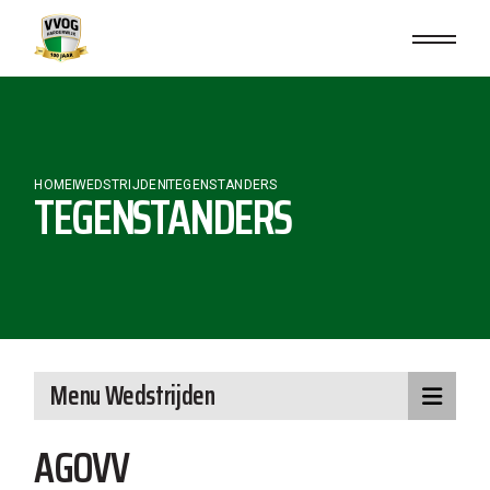
Skip
to
the
content
HOME
WEDSTRIJDEN
TEGENSTANDERS
TEGENSTANDERS
Menu Wedstrijden
AGOVV