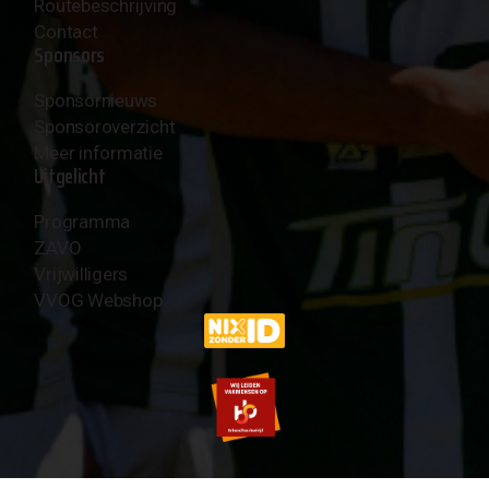
Routebeschrijving
Contact
Sponsors
Sponsornieuws
Sponsoroverzicht
Meer informatie
Uitgelicht
Programma
ZAVO
Vrijwilligers
VVOG Webshop