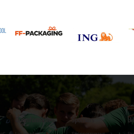
Clubinformatie
Sponsors
Ui
el'
Lid worden
Sponsornieuws
Pr