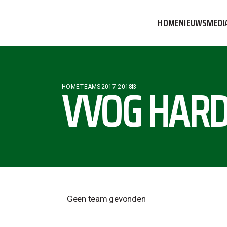
HOME
NIEUWS
MEDI
VVOG T
PERSBE
VVOG HARD
HOME
TEAMS
2017-2018
3
COMMUN
Geen team gevonden