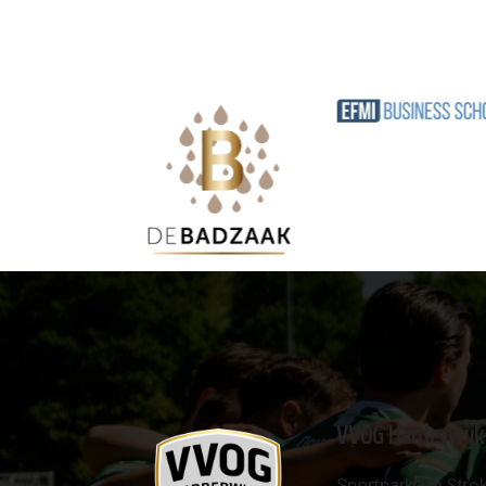
VVOG Harderwijk
Sportpark 'De Strok