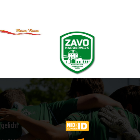
tgelicht
ogramma