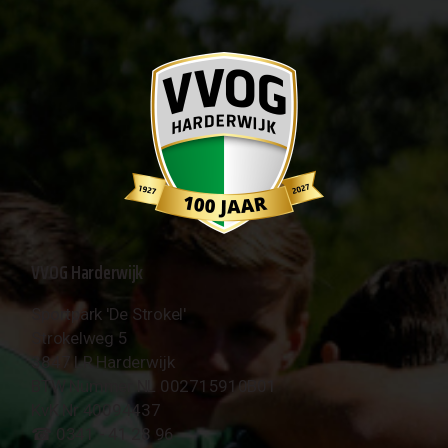
VVOG Harderwijk
Sportpark 'De Strokel'
Strokelweg 5
3847 LR Harderwijk
BTW Nummer NL 002715910B01
KvK Nr 40094437
☎︎ 0341 - 41 28 96