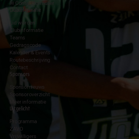
✉︎
Contactformulier
Clubinformatie
Lid worden
Clubinformatie
Teams
Gedragscode
Kalender & Events
Routebeschrijving
Contact
Sponsors
Sponsornieuws
Sponsoroverzicht
Meer informatie
Uitgelicht
Programma
ZAVO
Vrijwilligers