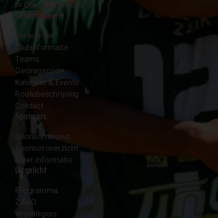
✉︎
Contactformulier
Clubinformatie
Lid worden
Clubinformatie
Teams
Gedragscode
Kalender & Events
Routebeschrijving
Contact
Sponsors
Sponsornieuws
Sponsoroverzicht
Meer informatie
Uitgelicht
Programma
ZAVO
Vrijwilligers