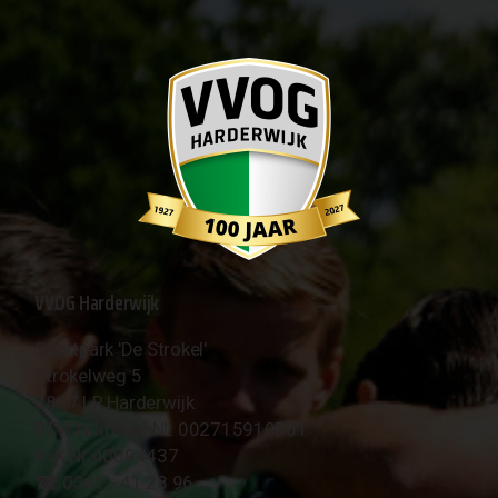
VVOG Harderwijk
Sportpark 'De Strokel'
Strokelweg 5
3847 LR Harderwijk
BTW Nummer NL 002715910B01
KvK Nr 40094437
☎︎ 0341 - 41 28 96