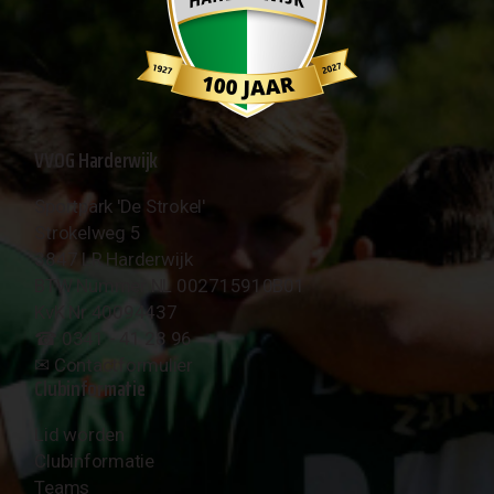
VVOG Harderwijk
Sportpark 'De Strokel'
Strokelweg 5
3847 LR Harderwijk
BTW Nummer NL 002715910B01
KvK Nr 40094437
☎︎ 0341 - 41 28 96
✉︎
Contactformulier
Clubinformatie
Lid worden
Clubinformatie
Teams