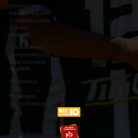
Gedragscode
Kalender & Events
Routebeschrijving
Contact
Sponsors
Sponsornieuws
Sponsoroverzicht
Meer informatie
Uitgelicht
Programma
ZAVO
Vrijwilligers
VVOG Webshop