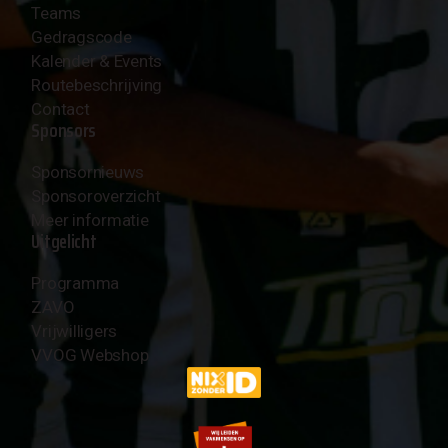
Teams
Gedragscode
Kalender & Events
Routebeschrijving
Contact
Sponsors
Sponsornieuws
Sponsoroverzicht
Meer informatie
Uitgelicht
Programma
ZAVO
Vrijwilligers
VVOG Webshop