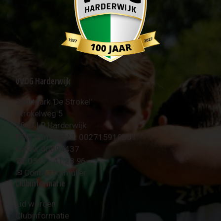
VVOG Harderwijk
Sportpark 'De Strokel'
Strokelweg 5
3847 LR Harderwijk
BTW Nummer NL 002715910B01
KvK Nr 40094437
☎︎ 0341 - 41 28 96
✉︎
Contactformulier
Clubinformatie
Lid worden
Clubinformatie