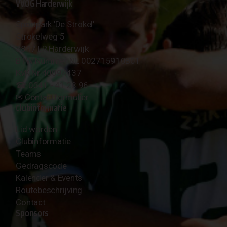
VVOG Harderwijk
Sportpark 'De Strokel'
Strokelweg 5
3847 LR Harderwijk
BTW Nummer NL 002715910B01
KvK Nr 40094437
☎︎ 0341 - 41 28 96
✉︎
Contactformulier
Clubinformatie
Lid worden
Clubinformatie
Teams
Gedragscode
Kalender & Events
Routebeschrijving
Contact
Sponsors