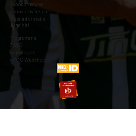
Sponsornieuws
Sponsoroverzicht
Meer informatie
Uitgelicht
Programma
ZAVO
Vrijwilligers
VVOG Webshop