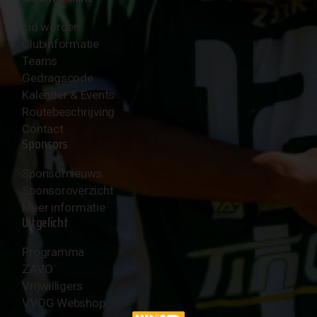
Lid worden
Clubinformatie
Teams
Gedragscode
Kalender & Events
Routebeschrijving
Contact
Sponsors
Sponsornieuws
Sponsoroverzicht
Meer informatie
Uitgelicht
Programma
ZAVO
Vrijwilligers
VVOG Webshop