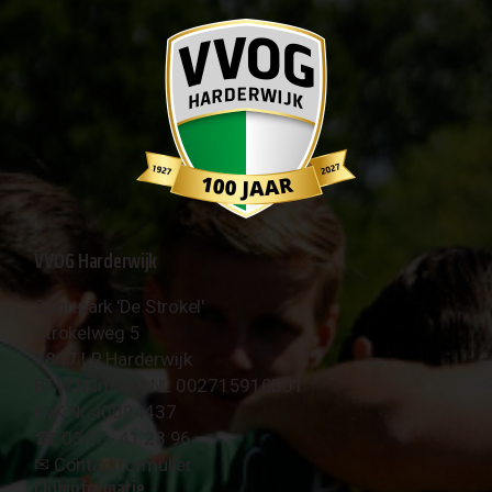
VVOG Harderwijk
Sportpark 'De Strokel'
Strokelweg 5
3847 LR Harderwijk
BTW Nummer NL 002715910B01
KvK Nr 40094437
☎︎ 0341 - 41 28 96
✉︎
Contactformulier
Clubinformatie