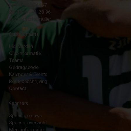
KvK Nr 40094437
☎︎ 0341 - 41 28 96
✉︎
Contactformulier
Clubinformatie
Lid worden
Clubinformatie
Teams
Gedragscode
Kalender & Events
Routebeschrijving
Contact
Sponsors
Sponsornieuws
Sponsoroverzicht
Meer informatie