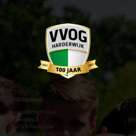
VVOG Harderwijk
Sportpark 'De Strokel'
Strokelweg 5
3847 LR Harderwijk
BTW Nummer NL 002715910B01