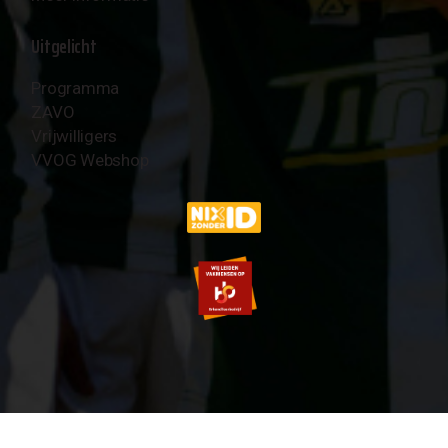
Uitgelicht
Programma
ZAVO
Vrijwilligers
VVOG Webshop