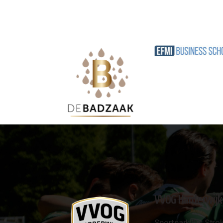
VVOG Harderwijk
Sportpark 'De Strok