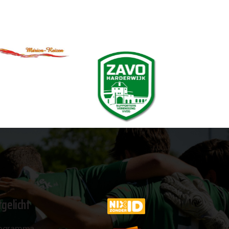
tgelicht
ogramma