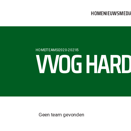
HOME
NIEUWS
MEDI
VVOG T
PERSBE
VVOG HARD
HOME
TEAMS
2020-2021
5
COMMUN
Geen team gevonden