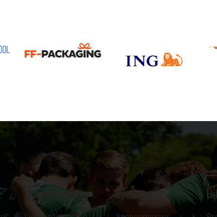
Clubinformatie
Sponsors
Ui
el'
Lid worden
Sponsornieuws
Pr