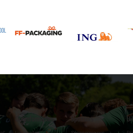
Clubinformatie
Sponsors
Ui
el'
Lid worden
Sponsornieuws
Pr