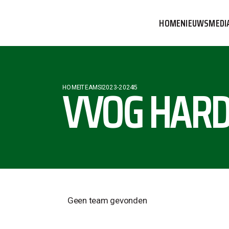
HOME
NIEUWS
MEDI
VVOG T
PERSBE
VVOG HARD
HOME
TEAMS
2023-2024
5
COMMUN
Geen team gevonden