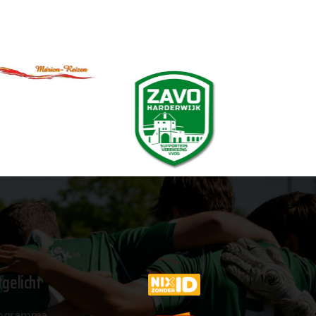
tgelicht
ogramma