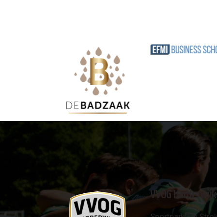
VVOG Harderwijk
Sportpark 'De Strok