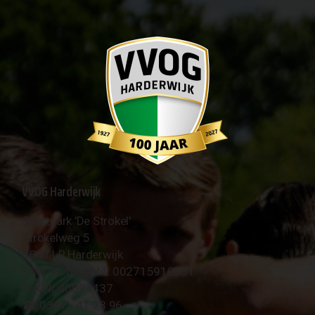
VVOG Harderwijk
Sportpark 'De Strokel'
Strokelweg 5
3847 LR Harderwijk
BTW Nummer NL 002715910B01
KvK Nr 40094437
☎︎ 0341 - 41 28 96