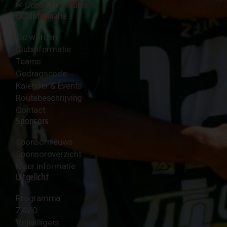
✉︎
Contactformulier
Clubinformatie
Lid worden
Clubinformatie
Teams
Gedragscode
Kalender & Events
Routebeschrijving
Contact
Sponsors
Sponsornieuws
Sponsoroverzicht
Meer informatie
Uitgelicht
Programma
ZAVO
Vrijwilligers