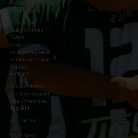
✉︎
Contactformulier
Clubinformatie
Lid worden
Clubinformatie
Teams
Gedragscode
Kalender & Events
Routebeschrijving
Contact
Sponsors
Sponsornieuws
Sponsoroverzicht
Meer informatie
Uitgelicht
Programma
ZAVO
Vrijwilligers