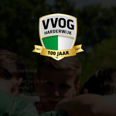
VVOG Harderwijk
Sportpark 'De Strokel'
Strokelweg 5
3847 LR Harderwijk
BTW Nummer NL 002715910B01
KvK Nr 40094437
☎︎ 0341 - 41 28 96