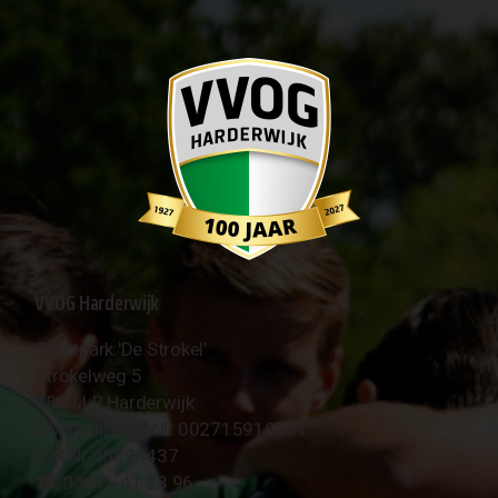
VVOG Harderwijk
Sportpark 'De Strokel'
Strokelweg 5
3847 LR Harderwijk
BTW Nummer NL 002715910B01
KvK Nr 40094437
☎︎ 0341 - 41 28 96