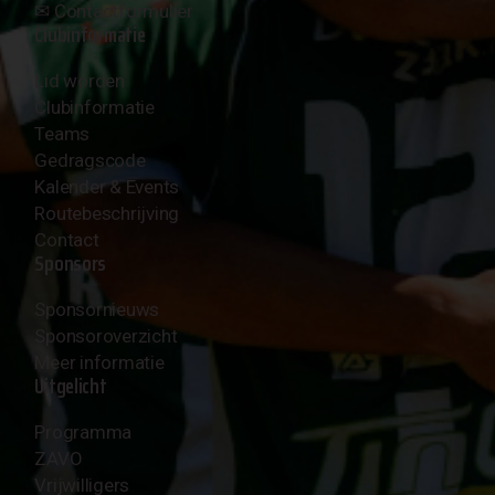
✉︎
Contactformulier
Clubinformatie
Lid worden
Clubinformatie
Teams
Gedragscode
Kalender & Events
Routebeschrijving
Contact
Sponsors
Sponsornieuws
Sponsoroverzicht
Meer informatie
Uitgelicht
Programma
ZAVO
Vrijwilligers