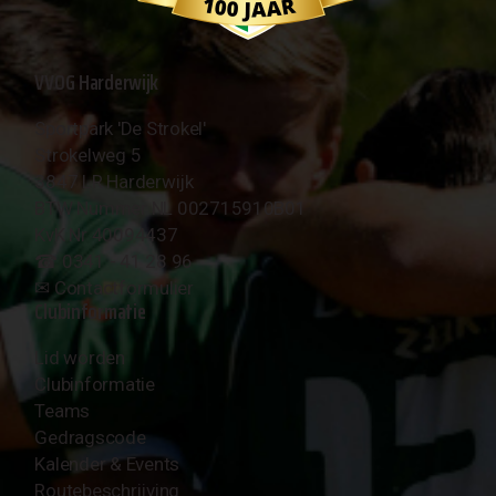
VVOG Harderwijk
Sportpark 'De Strokel'
Strokelweg 5
3847 LR Harderwijk
BTW Nummer NL 002715910B01
KvK Nr 40094437
☎︎ 0341 - 41 28 96
✉︎
Contactformulier
Clubinformatie
Lid worden
Clubinformatie
Teams
Gedragscode
Kalender & Events
Routebeschrijving