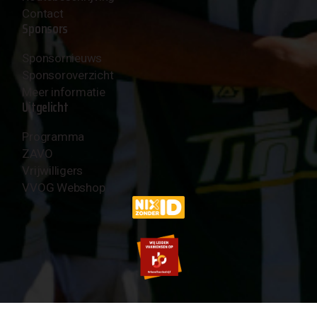
Contact
Sponsors
Sponsornieuws
Sponsoroverzicht
Meer informatie
Uitgelicht
Programma
ZAVO
Vrijwilligers
VVOG Webshop