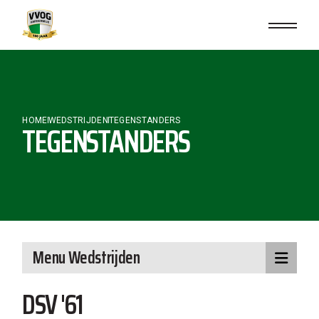
Skip
to
the
content
HOME
WEDSTRIJDEN
TEGENSTANDERS
TEGENSTANDERS
Menu Wedstrijden
DSV '61