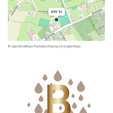
DSV '61
©
OpenStreetMap
|
Routebeschrijving via Google Maps