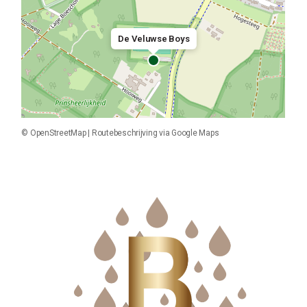
De Veluwse Boys
©
OpenStreetMap
|
Routebeschrijving via Google Maps