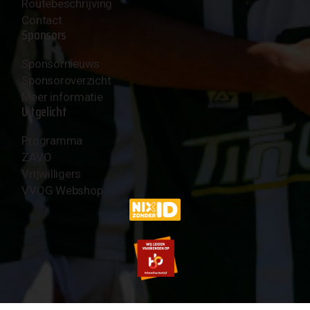
Routebeschrijving
Contact
Sponsors
Sponsornieuws
Sponsoroverzicht
Meer informatie
Uitgelicht
Programma
ZAVO
Vrijwilligers
VVOG Webshop