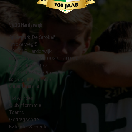
VVOG Harderwijk
Sportpark 'De Strokel'
Strokelweg 5
3847 LR Harderwijk
BTW Nummer NL 002715910B01
KvK Nr 40094437
☎︎ 0341 - 41 28 96
✉︎
Contactformulier
Clubinformatie
Lid worden
Clubinformatie
Teams
Gedragscode
Kalender & Events