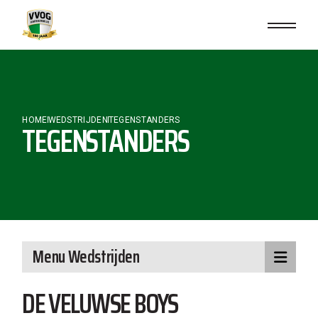
Skip
to
the
content
HOME
WEDSTRIJDEN
TEGENSTANDERS
TEGENSTANDERS
Menu Wedstrijden
DE VELUWSE BOYS