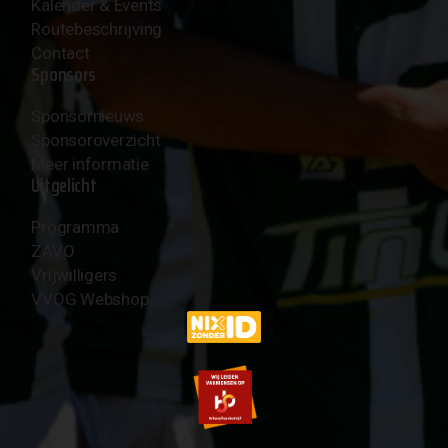
Kalender & Events
Routebeschrijving
Contact
Sponsors
Sponsornieuws
Sponsoroverzicht
Meer informatie
Uitgelicht
Programma
ZAVO
Vrijwilligers
VVOG Webshop