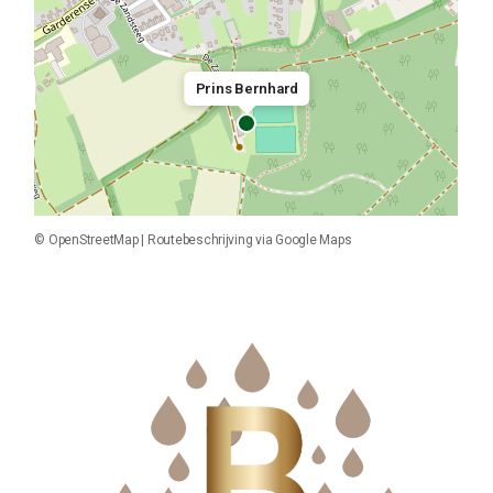
Prins Bernhard
©
OpenStreetMap
|
Routebeschrijving via Google Maps