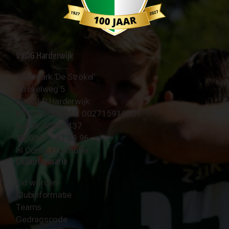
VVOG Harderwijk
Sportpark 'De Strokel'
Strokelweg 5
3847 LR Harderwijk
BTW Nummer NL 002715910B01
KvK Nr 40094437
☎︎ 0341 - 41 28 96
✉︎
Contactformulier
Clubinformatie
Lid worden
Clubinformatie
Teams
Gedragscode