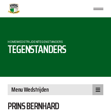
Skip
to
the
content
HOME
WEDSTRIJDEN
TEGENSTANDERS
TEGENSTANDERS
Menu Wedstrijden
PRINS BERNHARD